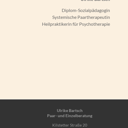
Diplom-Sozialpädagogin
Systemische Paartherapeutin
Heilpraktikerin für Psychotherapie
Ulrike Bartsch
Paar- und Einzelberatung
Kilstetter Straße 20