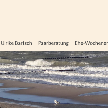
ch Beratung
nzelberatung
Ulrike Bartsch
Paarberatung
Ehe-Wochene